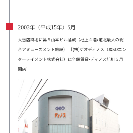
2003年（平成15年）
5月
大雪店跡地に第８山本ビル落成（地上４階•道北最大の総
合アミューズメント施設）
［(株)ゲオディノス（現SDエン
ターテイメント株式会社）に全館賃貸•ディノス旭川５月
開店］