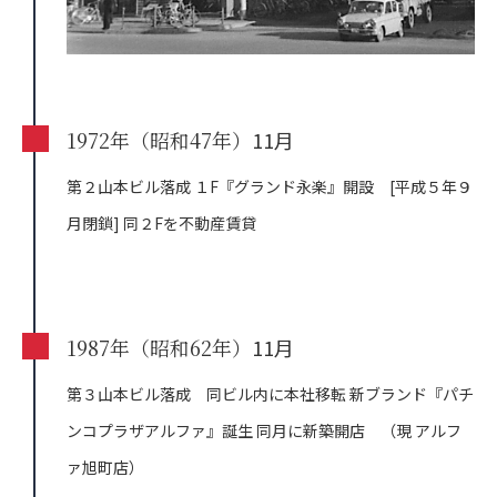
1972年（昭和47年）
11月
第２山本ビル落成
１F『グランド永楽』開設 [平成５年９
月閉鎖]
同２Fを不動産賃貸
1987年（昭和62年）
11月
第３山本ビル落成 同ビル内に本社移転
新ブランド『パチ
ンコプラザアルファ』誕生
同月に新築開店 （現 アルフ
ァ旭町店）